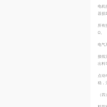
电机
器损
所有
Ω。
电气
接线
出料
点动
稳，
（四
料筒