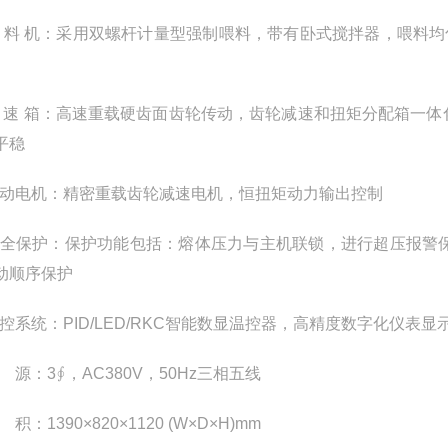
.喂 料 机：采用双螺杆计量型强制喂料，带有卧式搅拌器，喂料均
.减 速 箱：高速重载硬齿面齿轮传动，齿轮减速和扭矩分配箱
平稳
.驱动电机：精密重载齿轮减速电机，恒扭矩动力输出控制
.安全保护：保护功能包括：熔体压力与主机联锁，进行超压报
动顺序保护
.电控系统：PID/LED/RKC智能数显温控器，高精度数字化
电 源：3∮，AC380V，50Hz三相五线
体 积：1390×820×1120 (W×D×H)mm