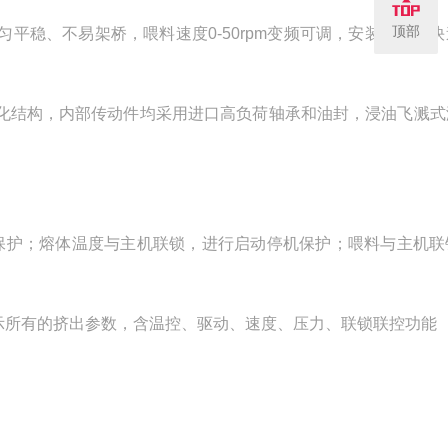
顶部
匀平稳、不易架桥，喂料速度0-50rpm变频可调，安装滑轨式
一体化结构，内部传动件均采用进口高负荷轴承和油封，浸油飞溅
警保护；熔体温度与主机联锁，进行启动停机保护；喂料与主机联
仪表显示所有的挤出参数，含温控、驱动、速度、压力、联锁联控功能