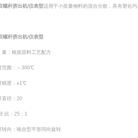
双螺杆挤出机/仪表型
适用于小批量物料的混合分散，具有塑化均
双螺杆挤出机/仪表型
产 量：根据原料工艺配方
度范围：～300℃
度精度：±1℃
杆直径：20
 径 比：25：1
螺杆转向：啮合型平形同向旋转