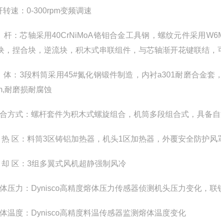
杆转速：0-300rpm变频调速
螺 杆：芯轴采用40CrNiMoA铬钼合金工具钢，螺纹元件采用W6
块，捏合块，逆流块，积木式串联组件，与芯轴渐开花键联结，
筒 体：3段料筒采用45#氮化钢锻件制造，内衬a301耐磨合金
μm,耐磨损耐腐蚀
.组合方式：螺杆套件为积木式螺旋组合，机筒多段组合式，具备
.加 热 区：料筒3区铸铝加热器，机头1区加热器，外覆安全防护风
.冷 却 区：3组多翼式风机超静强制风冷
.熔体压力：Dynisco高精度熔体压力传感器侦测机头压力变化，
.熔体温度：Dynisco高精度料温传感器监测熔体温度变化