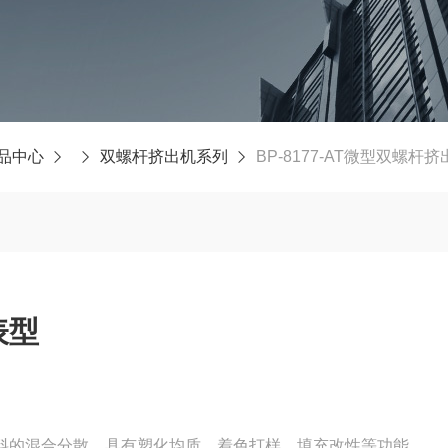
品中心
双螺杆挤出机系列
BP-8177-AT微型双螺杆
表型
料的混合分散，具有塑化均质，着色打样，填充改性等功能。